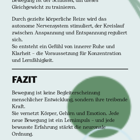
Bewegung ist der Schlüssel, um dieses
Gleichgewicht zu trainieren.
Durch gezielte körperliche Reize wird das
autonome Nervensystem stimuliert, der Kreislauf
zwischen Anspannung und Entspannung reguliert
sich.
So entsteht ein Gefühl von innerer Ruhe und
Klarheit – die Voraussetzung für Konzentration
und Lernfähigkeit.
Fazit
Bewegung ist keine Begleiterscheinung
menschlicher Entwicklung, sondern ihre treibende
Kraft.
Sie vernetzt Körper, Gehirn und Emotion. Jede
neue Bewegung ist ein Lernimpuls – und jede
bewusste Erfahrung stärkt die neuronale
Ordnung.