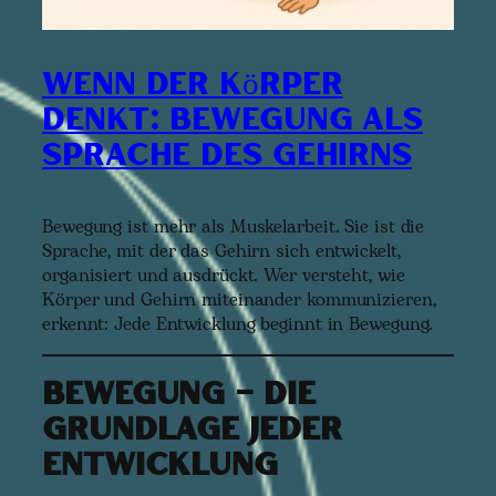
Wenn der Körper
denkt: Bewegung als
Sprache des Gehirns
Bewegung ist mehr als Muskelarbeit. Sie ist die
Sprache, mit der das Gehirn sich entwickelt,
organisiert und ausdrückt. Wer versteht, wie
Körper und Gehirn miteinander kommunizieren,
erkennt: Jede Entwicklung beginnt in Bewegung.
Bewegung – die
Grundlage jeder
Entwicklung