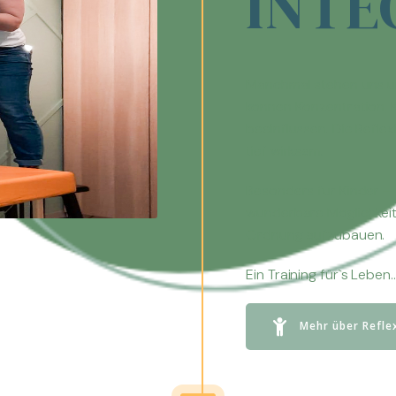
INTE
Manchmal stehen uns 
können Konzentration, 
beeinflussen. Die Refle
tief wirksam.
Besonders für Kinder – 
wunderbare Möglichkeit
Ordnung aufzubauen.
Ein Training für`s Leben
Mehr über Refle