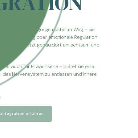
GRATION
unbewusste Bewegungsmuster im Weg – sie
Körperspannung oder emotionale Regulation
xintegration setzt genau dort an: achtsam und
aber auch für Erwachsene – bietet sie eine
, das Nervensystem zu entlasten und innere
…
xintegration erfahren