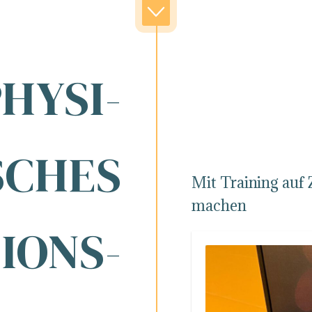
HYSI-
SCHES
Mit Training auf 
machen
IONS-