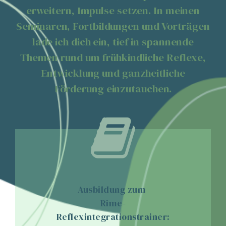
erweitern, Impulse setzen. In meinen
Seminaren, Fortbildungen und Vorträgen
lade ich dich ein, tief in spannende
Themen rund um frühkindliche Reflexe,
Entwicklung und ganzheitliche
Förderung einzutauchen.
Ausbildung zum
Rime-
Reflexintegrationstrainer: