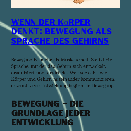
Wenn der Körper
denkt: Bewegung als
Sprache des Gehirns
Bewegung ist mehr als Muskelarbeit. Sie ist die
Sprache, mit der das Gehirn sich entwickelt,
organisiert und ausdrückt. Wer versteht, wie
Körper und Gehirn miteinander kommunizieren,
erkennt: Jede Entwicklung beginnt in Bewegung.
Bewegung – die
Grundlage jeder
Entwicklung