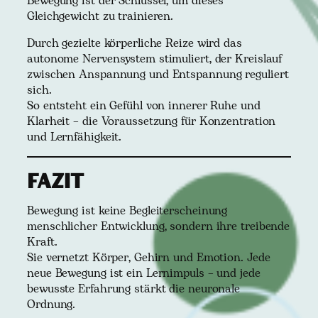
Bewegung ist der Schlüssel, um dieses
Gleichgewicht zu trainieren.
Durch gezielte körperliche Reize wird das
autonome Nervensystem stimuliert, der Kreislauf
zwischen Anspannung und Entspannung reguliert
sich.
So entsteht ein Gefühl von innerer Ruhe und
Klarheit – die Voraussetzung für Konzentration
und Lernfähigkeit.
Fazit
Bewegung ist keine Begleiterscheinung
menschlicher Entwicklung, sondern ihre treibende
Kraft.
Sie vernetzt Körper, Gehirn und Emotion. Jede
neue Bewegung ist ein Lernimpuls – und jede
bewusste Erfahrung stärkt die neuronale
Ordnung.